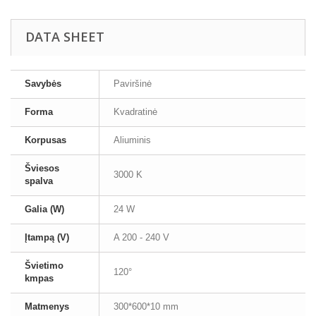
DATA SHEET
Savybės
Paviršinė
Forma
Kvadratinė
Korpusas
Aliuminis
Šviesos
3000 K
spalva
Galia (W)
24 W
Įtampą (V)
A 200 - 240 V
Švietimo
120°
kmpas
Matmenys
300*600*10 mm