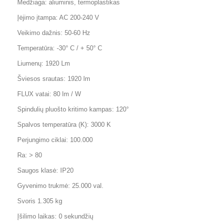
Medžiaga: aliuminis, termoplastikas
Įėjimo įtampa: AC 200-240 V
Veikimo dažnis: 50-60 Hz
Temperatūra: -30° C / + 50° C
Liumenų: 1920 Lm
Šviesos srautas: 1920 lm
FLUX vatai: 80 lm / W
Spindulių pluošto kritimo kampas: 120°
Spalvos temperatūra (K): 3000 K
Perjungimo ciklai: 100.000
Ra: > 80
Saugos klasė: IP20
Gyvenimo trukmė: 25.000 val.
Svoris 1.305 kg
Įšilimo laikas: 0 sekundžių